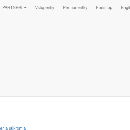
PARTNERI
Vstupenky
Permanentky
Fanshop
Engl
ná
ETTERA
enia súkromia