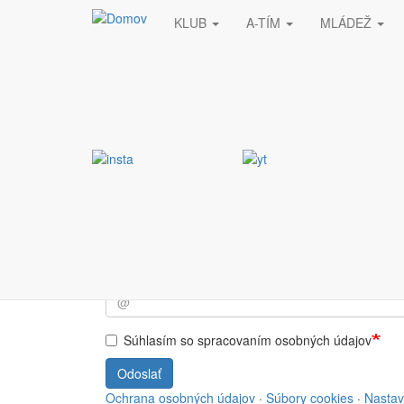
KLUB
A-TÍM
MLÁDEŽ
Skočiť na hlavný obsah
Stránka nebola nájde
Vyžiadaná stránka nebola nájdená.
Prihlásiť sa do NEWSL
Súhlasím so spracovaním osobných údajov
Odoslať
Ochrana osobných údajov
·
Súbory cookies
·
Nastav