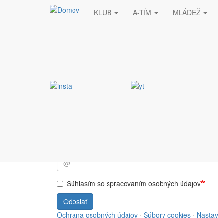
KLUB
A-TÍM
MLÁDEŽ
Skočiť na hlavný obsah
Stránka nebola nájde
Vyžiadaná stránka nebola nájdená.
Prihlásiť sa do NEWSL
Súhlasím so spracovaním osobných údajov
Odoslať
Ochrana osobných údajov
·
Súbory cookies
·
Nastav