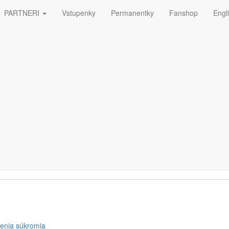
PARTNERI
Vstupenky
Permanentky
Fanshop
Engl
ná
ETTERA
enia súkromia