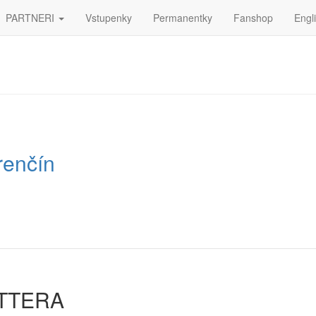
PARTNERI
Vstupenky
Permanentky
Fanshop
Engl
renčín
ETTERA