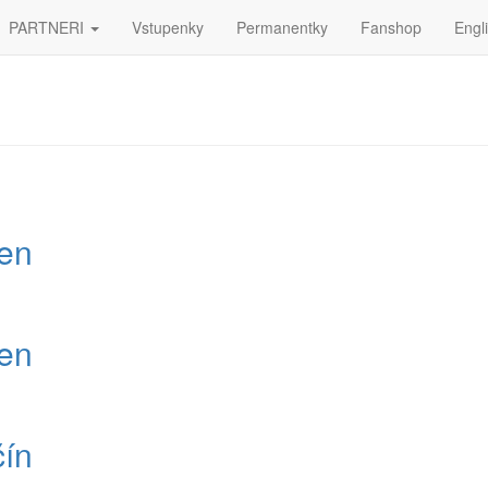
PARTNERI
Vstupenky
Permanentky
Fanshop
Engl
len
len
čín