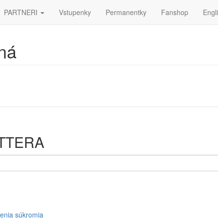
PARTNERI
Vstupenky
Permanentky
Fanshop
Engl
ná
ETTERA
enia súkromia