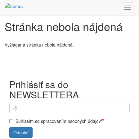
Toggl
navig
Stránka nebola nájdená
Skočiť
na
hlavný
obsah
Vyžiadaná stránka nebola nájdená.
Prihlásiť sa do
NEWSLETTERA
Súhlasím so spracovaním osobných údajov
Odoslať