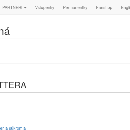
PARTNERI
Vstupenky
Permanentky
Fanshop
Engl
ná
ETTERA
enia súkromia