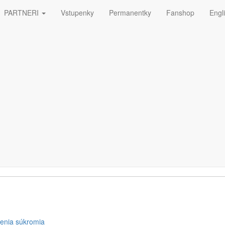
PARTNERI
Vstupenky
Permanentky
Fanshop
Engl
ná
ETTERA
enia súkromia