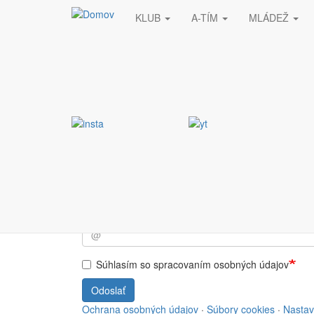
KLUB
A-TÍM
MLÁDEŽ
Skočiť na hlavný obsah
Stránka nebola nájde
Vyžiadaná stránka nebola nájdená.
Prihlásiť sa do NEWSL
Súhlasím so spracovaním osobných údajov
Odoslať
Ochrana osobných údajov
·
Súbory cookies
·
Nastav