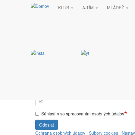
KLUB
A-TÍM
MLÁDEŽ
Skočiť na hlavný obsah
Stránka nebola nájde
Vyžiadaná stránka nebola nájdená.
Prihlásiť sa do NEWSL
Súhlasím so spracovaním osobných údajov
Odoslať
Ochrana osobných údajov
·
Súbory cookies
·
Nastav