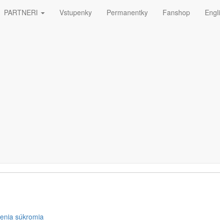
PARTNERI
Vstupenky
Permanentky
Fanshop
Engl
ná
ETTERA
enia súkromia