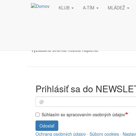
KLUB
A-TÍM
MLÁDEŽ
Skočiť na hlavný obsah
Stránka nebola nájde
Vyžiadaná stránka nebola nájdená.
Prihlásiť sa do NEWSL
Súhlasím so spracovaním osobných údajov
Odoslať
Ochrana osobných údajov
·
Súbory cookies
·
Nastav