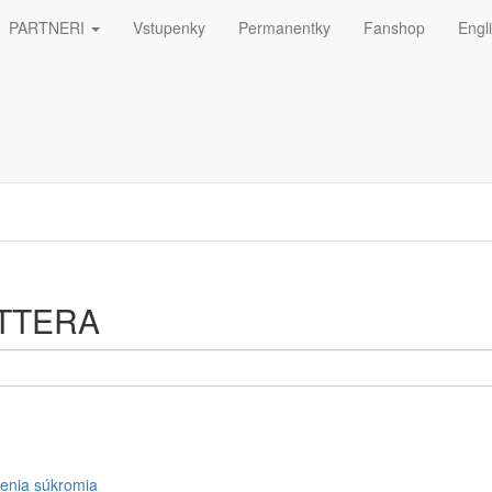
PARTNERI
Vstupenky
Permanentky
Fanshop
Engl
ná
ETTERA
enia súkromia