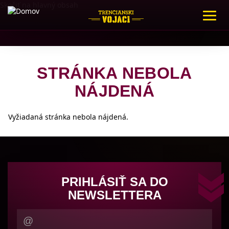
Skočiť na hlavný obsah
Toggl
navig
STRÁNKA NEBOLA
NÁJDENÁ
Vyžiadaná stránka nebola nájdená.
PRIHLÁSIŤ SA DO
NEWSLETTERA