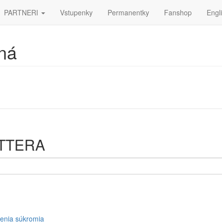
PARTNERI
Vstupenky
Permanentky
Fanshop
Engl
ná
ETTERA
enia súkromia