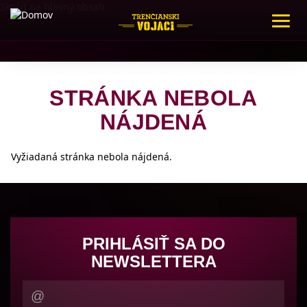
Skočiť na hlavný obsah
Toggl
navig
STRÁNKA NEBOLA
NÁJDENÁ
Vyžiadaná stránka nebola nájdená.
PRIHLÁSIŤ SA DO
NEWSLETTERA