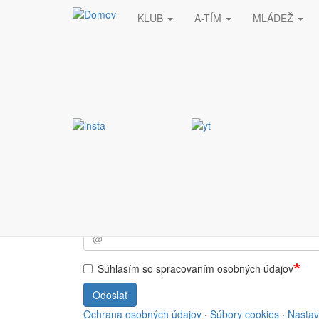
KLUB
A-TÍM
MLÁDEŽ
Skočiť na hlavný obsah
Stránka nebola nájde
Vyžiadaná stránka nebola nájdená.
Prihlásiť sa do NEWSL
Súhlasím so spracovaním osobných údajov
Odoslať
Ochrana osobných údajov
·
Súbory cookies
·
Nastav