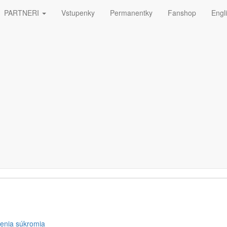
PARTNERI
Vstupenky
Permanentky
Fanshop
Engl
ná
ETTERA
enia súkromia