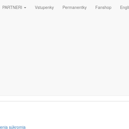
PARTNERI
Vstupenky
Permanentky
Fanshop
Engl
ná
ETTERA
enia súkromia