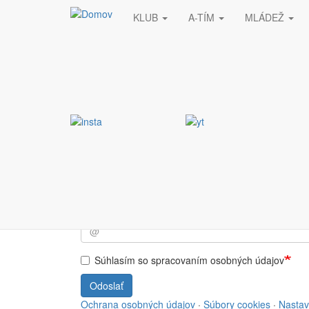
KLUB
A-TÍM
MLÁDEŽ
Skočiť na hlavný obsah
Stránka nebola nájde
Vyžiadaná stránka nebola nájdená.
Prihlásiť sa do NEWSL
Súhlasím so spracovaním osobných údajov
Odoslať
Ochrana osobných údajov
·
Súbory cookies
·
Nastav