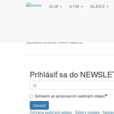
KLUB
A-TÍM
MLÁDEŽ
Skočiť na hlavný obsah
Stránka nebola nájde
Vyžiadaná stránka nebola nájdená.
Prihlásiť sa do NEWSL
Súhlasím so spracovaním osobných údajov
Odoslať
Ochrana osobných údajov
·
Súbory cookies
·
Nastav