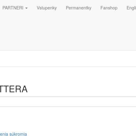
PARTNERI
Vstupenky
Permanentky
Fanshop
Engl
ná
ETTERA
enia súkromia