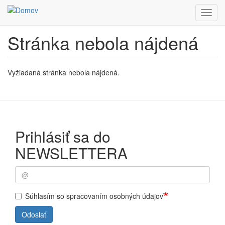
Toggl
navig
Stránka nebola nájdená
Skočiť
na
hlavný
obsah
Vyžiadaná stránka nebola nájdená.
Prihlásiť sa do
NEWSLETTERA
Súhlasím so spracovaním osobných údajov
Odoslať