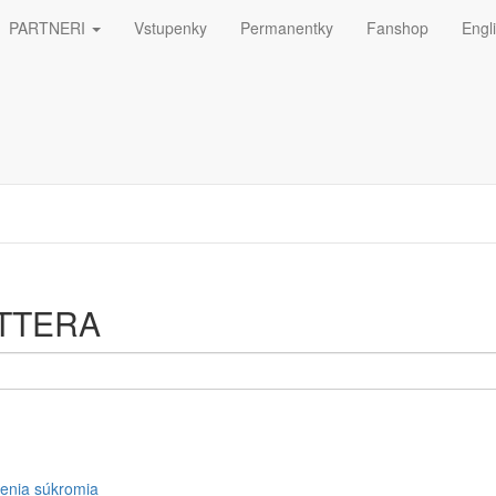
PARTNERI
Vstupenky
Permanentky
Fanshop
Engl
ná
ETTERA
enia súkromia