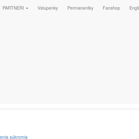
PARTNERI
Vstupenky
Permanentky
Fanshop
Engl
ná
ETTERA
enia súkromia