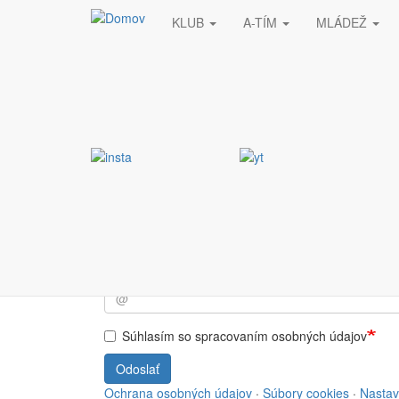
KLUB
A-TÍM
MLÁDEŽ
Skočiť na hlavný obsah
Stránka nebola nájde
Vyžiadaná stránka nebola nájdená.
Prihlásiť sa do NEWSL
Súhlasím so spracovaním osobných údajov
Odoslať
Ochrana osobných údajov
·
Súbory cookies
·
Nastav