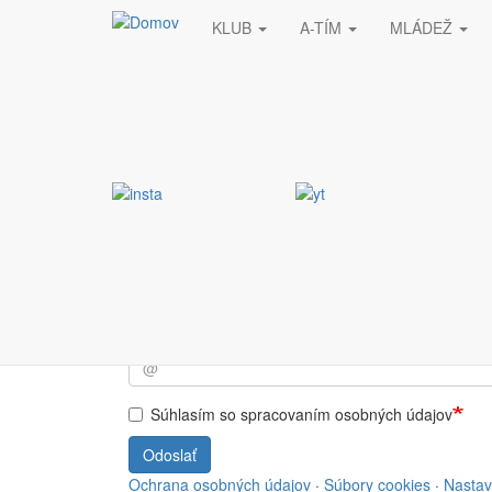
KLUB
A-TÍM
MLÁDEŽ
Skočiť na hlavný obsah
Stránka nebola nájde
Vyžiadaná stránka nebola nájdená.
Prihlásiť sa do NEWSL
Súhlasím so spracovaním osobných údajov
Odoslať
Ochrana osobných údajov
·
Súbory cookies
·
Nastav