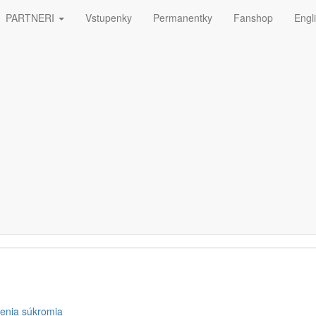
PARTNERI
Vstupenky
Permanentky
Fanshop
Engl
ná
ETTERA
enia súkromia