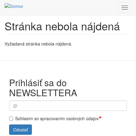
Toggl
navig
Stránka nebola nájdená
Skočiť
na
hlavný
obsah
Vyžiadaná stránka nebola nájdená.
Prihlásiť sa do
NEWSLETTERA
Súhlasím so spracovaním osobných údajov
Odoslať