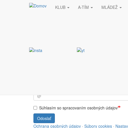
KLUB
A-TÍM
MLÁDEŽ
Skočiť na hlavný obsah
Stránka nebola nájde
Vyžiadaná stránka nebola nájdená.
Prihlásiť sa do NEWSL
Súhlasím so spracovaním osobných údajov
Odoslať
Ochrana osobných údajov
·
Súbory cookies
·
Nastav