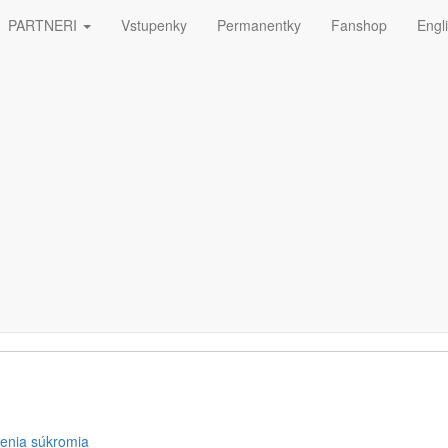
PARTNERI
Vstupenky
Permanentky
Fanshop
Engl
ná
ETTERA
enia súkromia