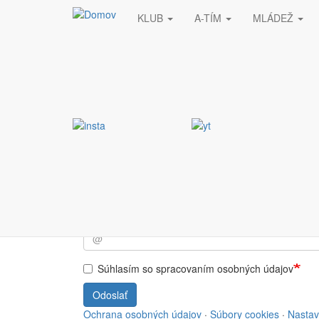
KLUB
A-TÍM
MLÁDEŽ
Skočiť na hlavný obsah
Stránka nebola nájde
Vyžiadaná stránka nebola nájdená.
Prihlásiť sa do NEWSL
Súhlasím so spracovaním osobných údajov
Odoslať
Ochrana osobných údajov
·
Súbory cookies
·
Nastav