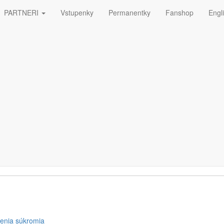
PARTNERI
Vstupenky
Permanentky
Fanshop
Engl
ná
ETTERA
enia súkromia