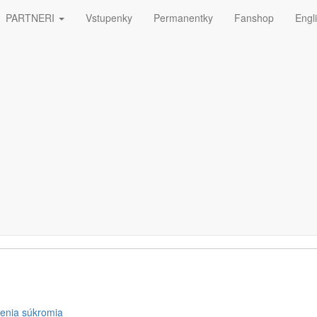
PARTNERI
Vstupenky
Permanentky
Fanshop
Engl
ná
ETTERA
enia súkromia