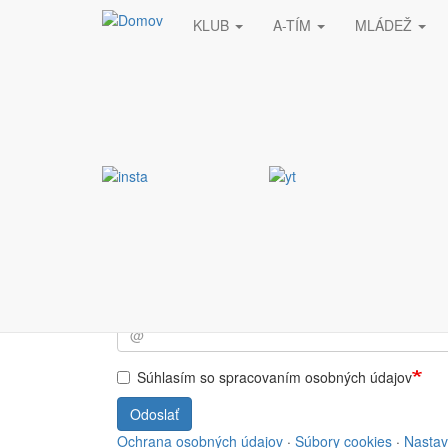
KLUB
A-TÍM
MLÁDEŽ
Skočiť na hlavný obsah
Stránka nebola nájde
Vyžiadaná stránka nebola nájdená.
Prihlásiť sa do NEWSL
Súhlasím so spracovaním osobných údajov
Odoslať
Ochrana osobných údajov
·
Súbory cookies
·
Nastav