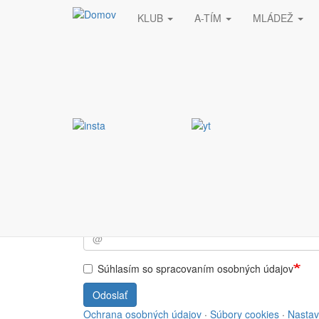
KLUB
A-TÍM
MLÁDEŽ
Skočiť na hlavný obsah
Stránka nebola nájde
Vyžiadaná stránka nebola nájdená.
Prihlásiť sa do NEWSL
Súhlasím so spracovaním osobných údajov
Odoslať
Ochrana osobných údajov
·
Súbory cookies
·
Nastav