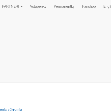
PARTNERI
Vstupenky
Permanentky
Fanshop
Engl
ná
ETTERA
enia súkromia