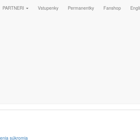
PARTNERI
Vstupenky
Permanentky
Fanshop
Engl
ná
ETTERA
enia súkromia