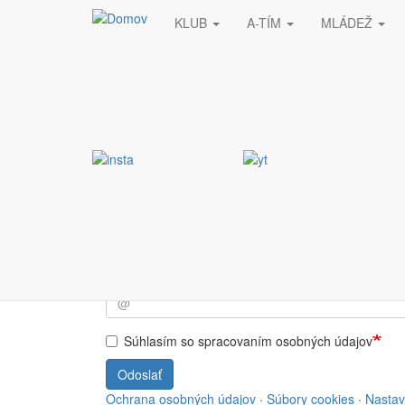
KLUB
A-TÍM
MLÁDEŽ
Skočiť na hlavný obsah
Stránka nebola nájde
Vyžiadaná stránka nebola nájdená.
Prihlásiť sa do NEWSL
Súhlasím so spracovaním osobných údajov
Odoslať
Ochrana osobných údajov
·
Súbory cookies
·
Nastav