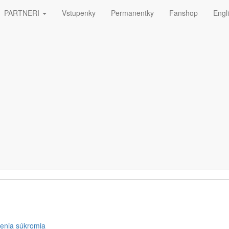
PARTNERI
Vstupenky
Permanentky
Fanshop
Engl
ná
ETTERA
enia súkromia