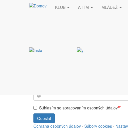
KLUB
A-TÍM
MLÁDEŽ
Skočiť na hlavný obsah
Stránka nebola nájde
Vyžiadaná stránka nebola nájdená.
Prihlásiť sa do NEWSL
Súhlasím so spracovaním osobných údajov
Odoslať
Ochrana osobných údajov
·
Súbory cookies
·
Nastav