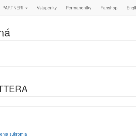
PARTNERI
Vstupenky
Permanentky
Fanshop
Engl
ná
ETTERA
enia súkromia