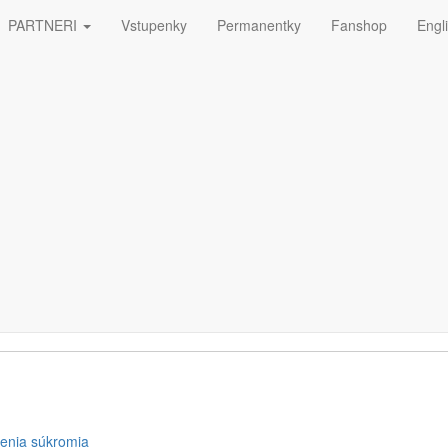
PARTNERI
Vstupenky
Permanentky
Fanshop
Engl
ná
ETTERA
enia súkromia