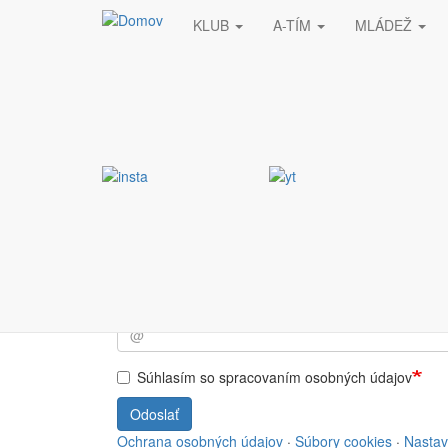
KLUB
A-TÍM
MLÁDEŽ
Skočiť na hlavný obsah
Stránka nebola nájde
Vyžiadaná stránka nebola nájdená.
Prihlásiť sa do NEWSL
Súhlasím so spracovaním osobných údajov
Odoslať
Ochrana osobných údajov
·
Súbory cookies
·
Nastav