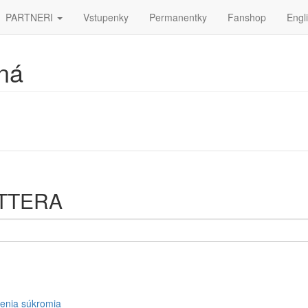
PARTNERI
Vstupenky
Permanentky
Fanshop
Engl
ná
ETTERA
enia súkromia