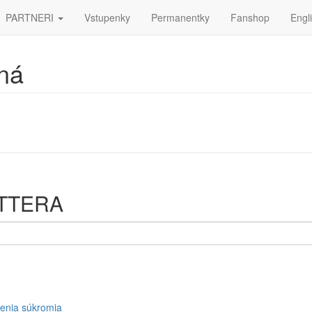
PARTNERI
Vstupenky
Permanentky
Fanshop
Engl
ná
ETTERA
enia súkromia